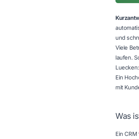
Kurzantw
automati
und schn
Viele Bet
laufen. 
Luecken:
Ein
Hochd
mit Kund
Was is
Ein CRM 