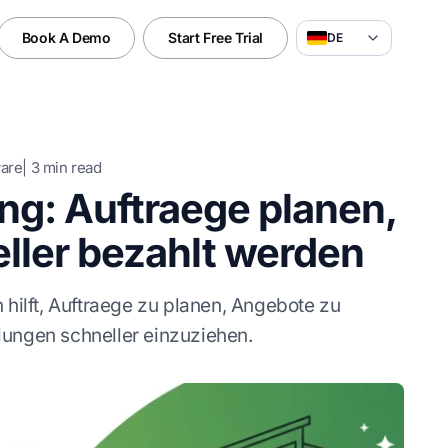
Book A Demo
Start Free Trial
DE
ware
|
3
min read
g: Auftraege planen,
ller bezahlt werden
hilft, Auftraege zu planen, Angebote zu
ungen schneller einzuziehen.