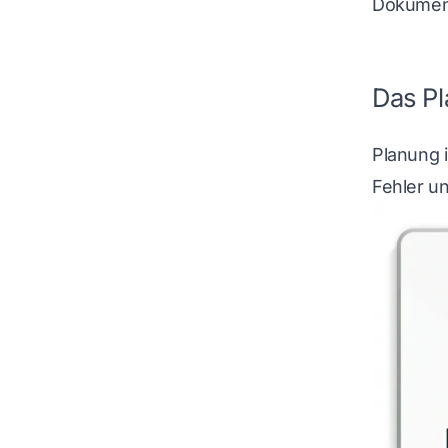
Dokument
Das P
Planung 
Fehler u