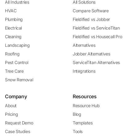
All Industries
All Solutions
HVAC
Compare Software
Plumbing
Fieldified vs Jobber
Electrical
Fieldified vs ServiceTitan
Cleaning
Fieldified vs Housecall Pro
Landscaping
Alternatives
Roofing
Jobber Alternatives
Pest Control
ServiceTitan Alternatives
Tree Care
Integrations
Snow Removal
Company
Resources
About
Resource Hub
Pricing
Blog
Request Demo
Templates
Case Studies
Tools