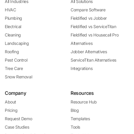
All Industries
All Solutions
HVAC
Compare Software
Plumbing
Fieldified vs Jobber
Electrical
Fieldified vs ServiceTitan
Cleaning
Fieldified vs Housecall Pro
Landscaping
Alternatives
Roofing
Jobber Alternatives
Pest Control
ServiceTitan Alternatives
Tree Care
Integrations
Snow Removal
Company
Resources
About
Resource Hub
Pricing
Blog
Request Demo
Templates
Case Studies
Tools