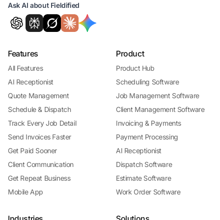
Ask AI about Fieldified
Features
Product
All Features
Product Hub
AI Receptionist
Scheduling Software
Quote Management
Job Management Software
Schedule & Dispatch
Client Management Software
Track Every Job Detail
Invoicing & Payments
Send Invoices Faster
Payment Processing
Get Paid Sooner
AI Receptionist
Client Communication
Dispatch Software
Get Repeat Business
Estimate Software
Mobile App
Work Order Software
Industries
Solutions