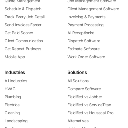
Quote Management
Job Management Software
Schedule & Dispatch
Client Management Software
Track Every Job Detail
Invoicing & Payments
Send Invoices Faster
Payment Processing
Get Paid Sooner
AI Receptionist
Client Communication
Dispatch Software
Get Repeat Business
Estimate Software
Mobile App
Work Order Software
Industries
Solutions
All Industries
All Solutions
HVAC
Compare Software
Plumbing
Fieldified vs Jobber
Electrical
Fieldified vs ServiceTitan
Cleaning
Fieldified vs Housecall Pro
Landscaping
Alternatives