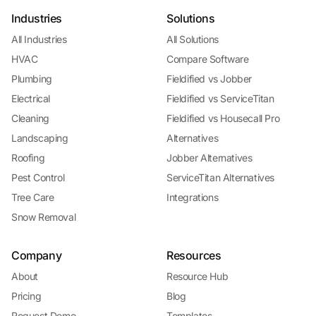
Industries
Solutions
All Industries
All Solutions
HVAC
Compare Software
Plumbing
Fieldified vs Jobber
Electrical
Fieldified vs ServiceTitan
Cleaning
Fieldified vs Housecall Pro
Landscaping
Alternatives
Roofing
Jobber Alternatives
Pest Control
ServiceTitan Alternatives
Tree Care
Integrations
Snow Removal
Company
Resources
About
Resource Hub
Pricing
Blog
Request Demo
Templates