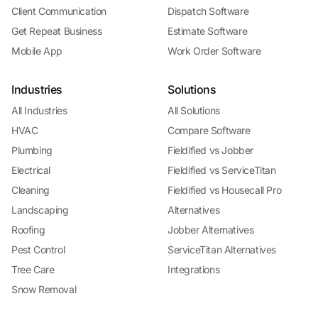
Client Communication
Dispatch Software
Get Repeat Business
Estimate Software
Mobile App
Work Order Software
Industries
Solutions
All Industries
All Solutions
HVAC
Compare Software
Plumbing
Fieldified vs Jobber
Electrical
Fieldified vs ServiceTitan
Cleaning
Fieldified vs Housecall Pro
Landscaping
Alternatives
Roofing
Jobber Alternatives
Pest Control
ServiceTitan Alternatives
Tree Care
Integrations
Snow Removal