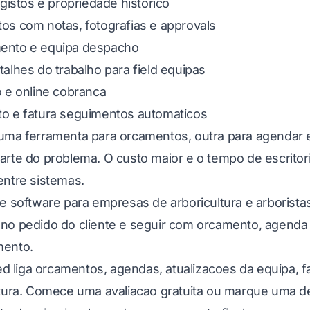
egistos e propriedade historico
os com notas, fotografias e approvals
ento e equipa despacho
alhes do trabalho para field equipas
o e online cobranca
o e fatura seguimentos automaticos
uma ferramenta para orcamentos, outra para agendar eq
arte do problema. O custo maior e o tempo de escrito
entre sistemas.
ue
software para empresas de arboricultura e arborista
no pedido do cliente e seguir com orcamento, agenda d
mento.
ied liga orcamentos, agendas, atualizacoes da equipa,
tura
.
Comece uma avaliacao gratuita
ou
marque uma de