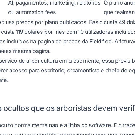
AI, pagamentos, marketing, relatorios
O plano anun
ou automation fees
que realmen
ied usa precos por plano publicados. Basic custa 49 dol
custa 119 dolares por mes com 10 utilizadores incluid
res incluidos na
pagina de precos da Fieldified
. A fatur
essa mesma pagina.
servico de arboricultura em crescimento, essa previs
rer acesso para escritorio, orcamentista e chefe de e
are.
 ocultos que os arboristas devem veri
culto normalmente nao e a linha do software. E o trab
que o seu orcamentista faz orcamento para uma removal