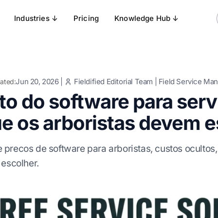
Industries ↓
Pricing
Knowledge Hub ↓
Jun 20, 2026
|
Fieldified Editorial Team
|
Field Service Ma
ated:
o do software para servi
ue os arboristas devem e
precos de software para arboristas, custos ocultos, 
 escolher.