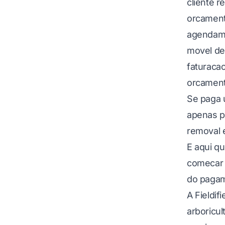
cliente r
orcament
agendam
movel det
faturaca
orcament
Se paga 
apenas p
removal 
E aqui q
comecar 
do paga
A Fieldif
arboricul