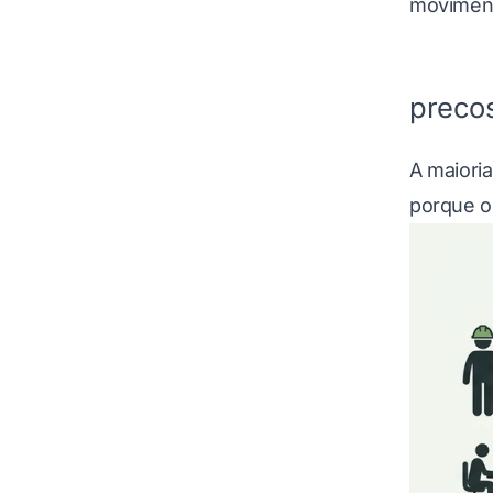
moviment
precos
A maiori
porque o