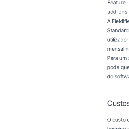
Feature
add-ons
A Fieldif
Standard 
utilizado
mensal n
Para um 
pode que
do softw
Custos
O custo o
Imagine 