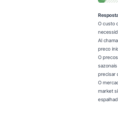
Resposta
O custo d
necessid
AI chama
preco in
O precos 
sazonais
precisar
O mercad
market s
espalhad