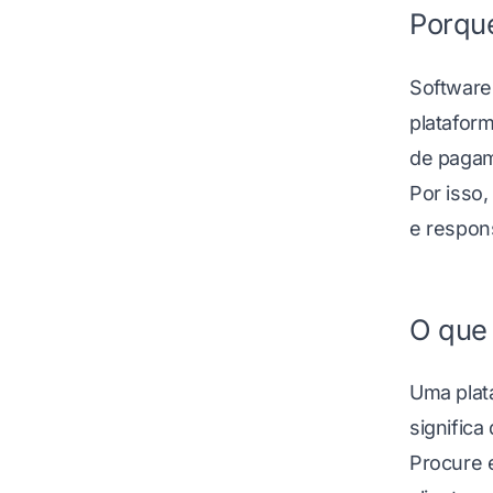
Porque
Software
plataform
de pagam
Por isso,
e respon
O que 
Uma plata
significa
Procure 