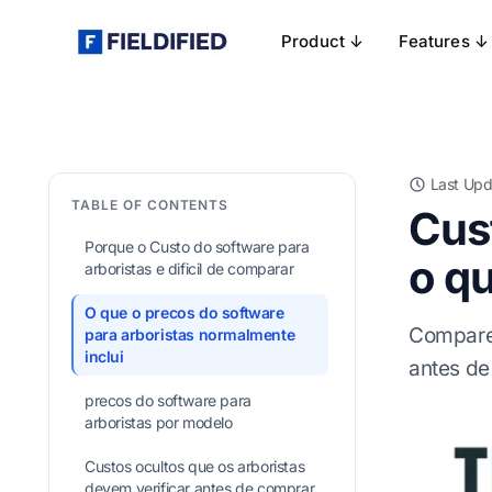
Product ↓
Features ↓
Last Upd
TABLE OF CONTENTS
Cust
Porque o Custo do software para
o q
arboristas e dificil de comparar
O que o precos do software
Compare 
para arboristas normalmente
inclui
antes de
precos do software para
arboristas por modelo
Custos ocultos que os arboristas
devem verificar antes de comprar