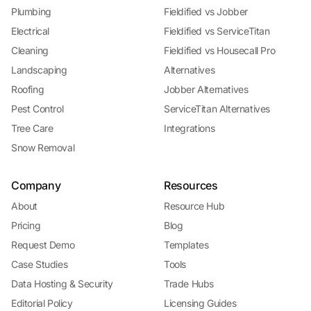
Plumbing
Fieldified vs Jobber
Electrical
Fieldified vs ServiceTitan
Cleaning
Fieldified vs Housecall Pro
Landscaping
Alternatives
Roofing
Jobber Alternatives
Pest Control
ServiceTitan Alternatives
Tree Care
Integrations
Snow Removal
Company
Resources
About
Resource Hub
Pricing
Blog
Request Demo
Templates
Case Studies
Tools
Data Hosting & Security
Trade Hubs
Editorial Policy
Licensing Guides