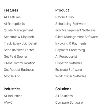
Features
Product
All Features
Product Hub
AI Receptionist
Scheduling Software
Quote Management
Job Management Software
Schedule & Dispatch
Client Management Software
Track Every Job Detail
Invoicing & Payments
Send Invoices Faster
Payment Processing
Get Paid Sooner
AI Receptionist
Client Communication
Dispatch Software
Get Repeat Business
Estimate Software
Mobile App
Work Order Software
Industries
Solutions
All Industries
All Solutions
HVAC
Compare Software