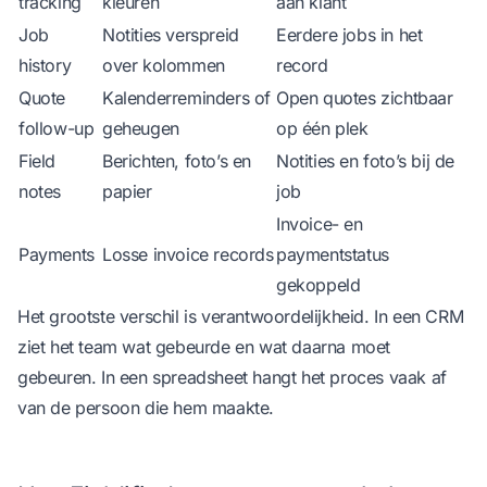
tracking
kleuren
aan klant
Job
Notities verspreid
Eerdere jobs in het
history
over kolommen
record
Quote
Kalenderreminders of
Open quotes zichtbaar
follow-up
geheugen
op één plek
Field
Berichten, foto’s en
Notities en foto’s bij de
notes
papier
job
Invoice- en
Payments
Losse invoice records
paymentstatus
gekoppeld
Het grootste verschil is verantwoordelijkheid. In een CRM
ziet het team wat gebeurde en wat daarna moet
gebeuren. In een spreadsheet hangt het proces vaak af
van de persoon die hem maakte.