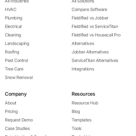
All Industries
All Solutions
HVAC
Compare Software
Plumbing
Fieldified vs Jobber
Electrical
Fieldified vs ServiceTitan
Cleaning
Fieldified vs Housecall Pro
Landscaping
Alternatives
Roofing
Jobber Alternatives
Pest Control
ServiceTitan Alternatives
Tree Care
Integrations
Snow Removal
Company
Resources
About
Resource Hub
Pricing
Blog
Request Demo
Templates
Case Studies
Tools