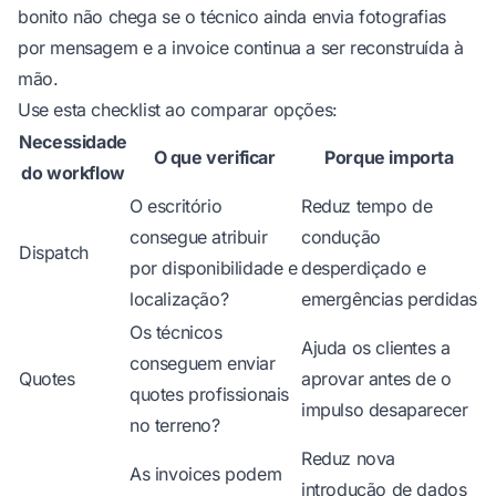
bonito não chega se o técnico ainda envia fotografias
por mensagem e a invoice continua a ser reconstruída à
mão.
Use esta checklist ao comparar opções:
Necessidade
O que verificar
Porque importa
do workflow
O escritório
Reduz tempo de
consegue atribuir
condução
Dispatch
por disponibilidade e
desperdiçado e
localização?
emergências perdidas
Os técnicos
Ajuda os clientes a
conseguem enviar
Quotes
aprovar antes de o
quotes profissionais
impulso desaparecer
no terreno?
Reduz nova
As invoices podem
introdução de dados