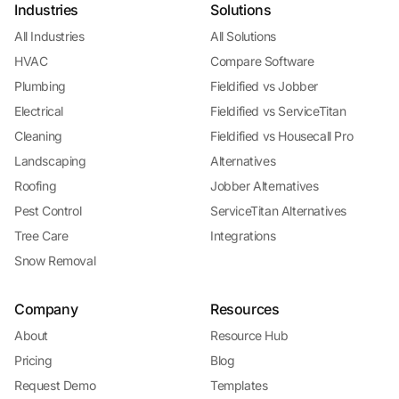
Industries
Solutions
All Industries
All Solutions
HVAC
Compare Software
Plumbing
Fieldified vs Jobber
Electrical
Fieldified vs ServiceTitan
Cleaning
Fieldified vs Housecall Pro
Landscaping
Alternatives
Roofing
Jobber Alternatives
Pest Control
ServiceTitan Alternatives
Tree Care
Integrations
Snow Removal
Company
Resources
About
Resource Hub
Pricing
Blog
Request Demo
Templates