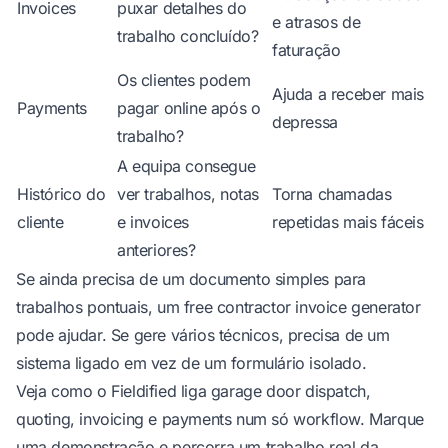
Invoices
puxar detalhes do
e atrasos de
trabalho concluído?
faturação
Os clientes podem
Ajuda a receber mais
Payments
pagar online após o
depressa
trabalho?
A equipa consegue
Histórico do
ver trabalhos, notas
Torna chamadas
cliente
e invoices
repetidas mais fáceis
anteriores?
Se ainda precisa de um documento simples para
trabalhos pontuais, um
free contractor invoice generator
pode ajudar. Se gere vários técnicos, precisa de um
sistema ligado em vez de um formulário isolado.
Veja como o Fieldified liga garage door dispatch,
quoting, invoicing e payments num só workflow.
Marque
uma demonstração
e percorra um trabalho real da