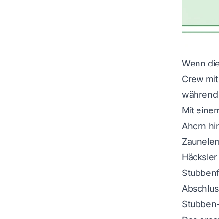
Wenn die
Crew mit 
während 
Mit einem
Ahorn hi
Zaunelem
Häcksler 
Stubbenf
Abschlus
Stubben-