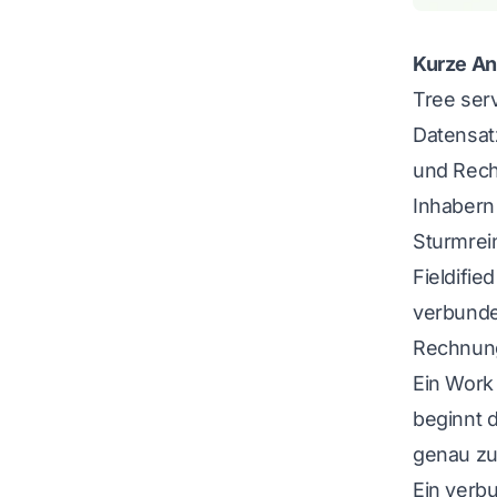
Kurze An
Tree serv
Datensat
und Rech
Inhabern
Sturmrein
Fieldified
verbunden
Rechnung
Ein Work
beginnt d
genau zur
Ein verb