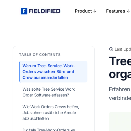
Product ↓
Features ↓
Last Upd
TABLE OF CONTENTS
Tre
Warum Tree-Service-Work-
orga
Orders zwischen Büro und
Crew auseinanderfallen
Erfahren
Was sollte Tree Service Work
Order Software erfassen?
verbinde
Wie Work Orders Crews helfen,
Jobs ohne zusätzliche Anrufe
abzuschließen
Digitale Tree-Work-Orders vs