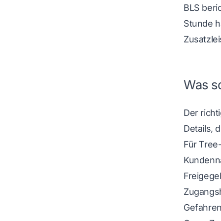
BLS beri
Stunde h
Zusatzlei
Was so
Der richt
Details, 
Für Tree-
Kundenna
Freigege
Zugangsh
Gefahren