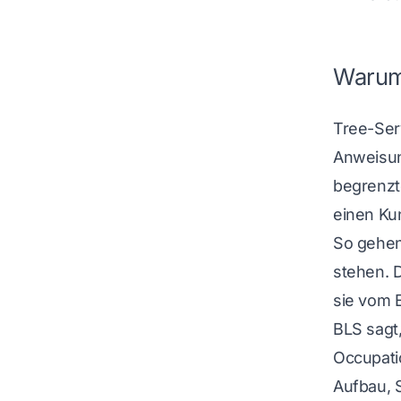
Warum
Tree-Ser
Anweisun
begrenzt
einen K
So gehen 
stehen. 
sie vom E
BLS sagt
Occupatio
Aufbau, 