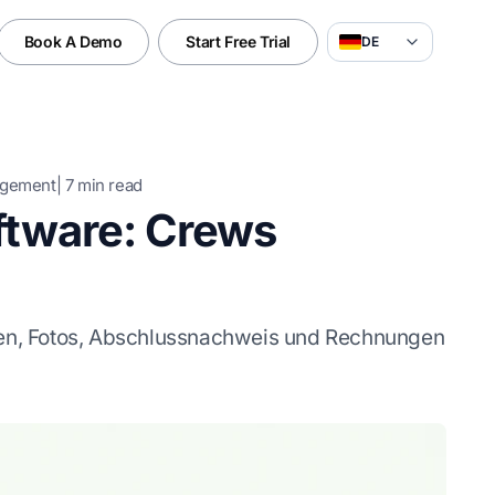
Book A Demo
Start Free Trial
DE
agement
|
7
min read
ftware: Crews
izen, Fotos, Abschlussnachweis und Rechnungen