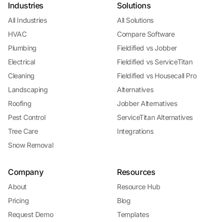
Industries
Solutions
All Industries
All Solutions
HVAC
Compare Software
Plumbing
Fieldified vs Jobber
Electrical
Fieldified vs ServiceTitan
Cleaning
Fieldified vs Housecall Pro
Landscaping
Alternatives
Roofing
Jobber Alternatives
Pest Control
ServiceTitan Alternatives
Tree Care
Integrations
Snow Removal
Company
Resources
About
Resource Hub
Pricing
Blog
Request Demo
Templates