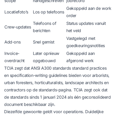
scope
handgeschreven
jobrecord
Gekoppeld aan de work
Locatiefoto’s
Los op telefoons
order
Telefoons of
Status updates vanuit
Crew-updates
berichten
het veld
Vastgelegd met
Add-ons
Snel gemist
goedkeuringsnotities
Invoice-
Later opnieuw
Gekoppeld aan
overdracht
opgebouwd
afgerond werk
TCIA zegt dat ANSI A300 standards standard practices
en specification-writing guidelines bieden voor arborists,
urban foresters, horticulturalists, landscape architects en
contractors
op de standards-pagina
. TCIA zegt ook dat
de standards sinds 1 januari 2024 als één geconsolideerd
document beschikbaar zijn.
Diezelfde gewoonte geldt voor operations. Duidelijke