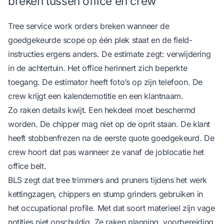
breken tussen office en crew
Tree service work orders breken wanneer de
goedgekeurde scope op één plek staat en de field-
instructies ergens anders. De estimate zegt: verwijdering
in de achtertuin. Het office herinnert zich beperkte
toegang. De estimator heeft foto’s op zijn telefoon. De
crew krijgt een kalendernotitie en een klantnaam.
Zo raken details kwijt. Een hekdeel moet beschermd
worden. De chipper mag niet op de oprit staan. De klant
heeft stobbenfrezen na de eerste quote goedgekeurd. De
crew hoort dat pas wanneer ze vanaf de joblocatie het
office belt.
BLS zegt dat tree trimmers and pruners tijdens het werk
kettingzagen, chippers en stump grinders gebruiken
in
het occupational profile
. Met dat soort materieel zijn vage
notities niet onschuldig. Ze raken planning, voorbereiding,